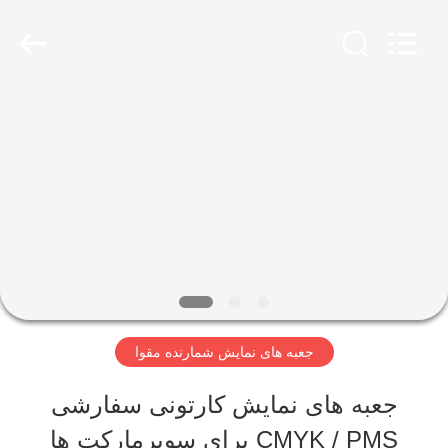
2026
Shanghai
Maidun
Packaging
Co.,Ltd.
All
صفحه
Rights
Reserved.
اصلی
محصولات
فیلم
های
جعبه های نمایش شمارنده مقوا
جعبه های نمایش کارتونی سفارشی
درباره
CMYK / PMS برای سوپرمارکت ها