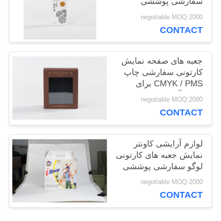
سفارشی پوششی
درخشان کارتونی
negotiable MOQ:2000
نمایشگاه POP
CONTACT
اخبار
جعبه های صفحه نمایش
نقشه
کارتونی سفارشی چاپ
CMYK / PMS برای
سایت
لوازم آرایشی صفحه
negotiable MOQ:2000
نمایش POP
CONTACT
PRIVACY
لوازم آرایشی کاونتر
POLICY
نمایش جعبه های کارتونی
لوگو سفارشی پوششی
درخشان کارتونی بسته
negotiable MOQ:2000
بندی خرده فروشی
CONTACT