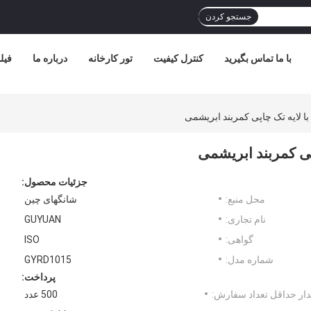
جستجو کردن
با ما تماس بگیرید
کنترل کیفیت
تور کارخانه
درباره ما
فیل
ا لایه تک چاپی کمربند ابریشمی
پی کمربند ابریشمی
جزئیات محصول:
محل منبع:
شانگهای چین
نام تجاری:
GUYUAN
گواهی:
ISO
شماره مدل:
GYRD1015
پرداخت:
ار حداقل تعداد سفارش:
500 عدد