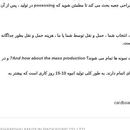
کمیت را تأیید می کند ، مرحله scond بیش از حد در مورد طراحی جعبه بحث می کند تا مطمئن شوید که pocessing در تولید ، پس از آن
 فرض نقل قول EXW شانگهای است. انتخاب شما ، حمل و نقل توسط شما یا ما ، هزینه حمل و نقل بطور جداگانه
است.
And how about the mass production?
و در
پاسخ: نمونه های جعبه های سفت و سخت نیاز به 2-3 روز برای اتمام دارند. به طور کلی تولید انبوه 10-15 روز کاری است که بیشتر به
cardboa
SHANGHAI MAIDUN PACKAGING CO.,LTD