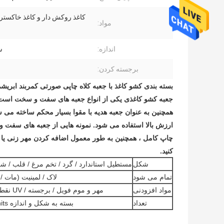
کاغذ روکش دار و کاغذ خاکست
مواد:
اندازه:
س
برجسته کردن:
بسته بندی کشو کاغذ با جعبه کلاه چاپی صورتی کمربند ابریشم
جعبه کشو کاغذی یکی از انواع جعبه های سفت و سخت است که
همچنین به عنوان جعبه هدیه با مقوا بسیار محکم ساخته می ش
ارزش بالا استفاده می شود. نمونه هایی از جعبه های سفت
چاپ کامل ، همچنین به طور معمول اضافه کردن مهر زنی یا
کنید.
شکل
مستطیل استاندارد / گرد / تخم مرغ / قلب /
تمام می شود
لاک / لمینیت (مات / 
مواد افزودنی
مهر و موم فویل / برجسته / UV نقطه / لمس نرم
تعداد
بسته به شکل و اندازه MOQ 500units