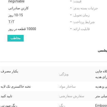
قیمت:
negotiable
جزئیات بسته بندی:
کارتن صادراتی
زمان تحویل:
10-15 روز
شرایط پرداخت:
T/T
قابلیت ارائه:
10000 قطعه در روز
مخاطب
ریشمی
لاه چاپی
یکبار مصرف
ویژگی:
ای هدیه
 و هدیه
ساختار مواد:
تخته خاکستری تک لایه
سفارش سفارشی:
تایید کنید
رنگ:
رنگ صورتی