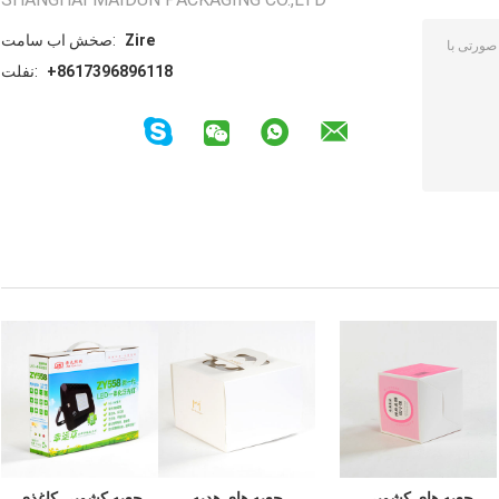
Zire
تماس با شخص:
+8617396896118
تلفن:
جعبه های کشویی
جعبه های هدیه
جعبه کشویی کاغذی