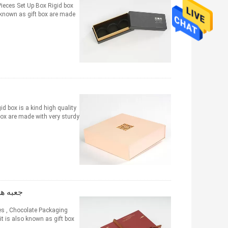
Pieces Set Up Box Rigid box
nown as gift box are made ...
d box is a kind high quality
 are made with very sturdy ...
جعبه ها
es , Chocolate Packaging
it is also known as gift box